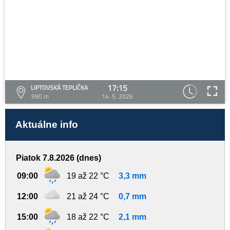
17:15
LIPTOVSKÁ TEPLIČKA
990 m
14. 5. 2026
Aktuálne info
Piatok 7.8.2026 (dnes)
09:00
19 až 22 °C
3,3 mm
12:00
21 až 24 °C
0,7 mm
15:00
18 až 22 °C
2,1 mm