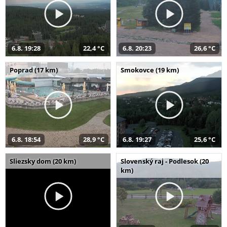
6.8. 19:28
22,4 °C
6.8. 20:23
26,6 °C
Poprad (17 km)
Smokovce (19 km)
6.8. 18:54
28,9 °C
6.8. 19:27
25,6 °C
Sliezsky dom (20 km)
Slovenský raj - Podlesok (20
km)