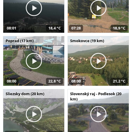
08:01
18,4 °C
07:28
18,9 °C
Poprad (17 km)
Smokovce (19 km)
08:00
22,8 °C
08:00
21,2 °C
Sliezsky dom (20 km)
Slovenský raj - Podlesok (20
km)