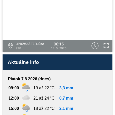
06:15
LIPTOVSKÁ TEPLIČKA
990 m
14. 5. 2026
Aktuálne info
Piatok 7.8.2026 (dnes)
09:00
19 až 22 °C
3,3 mm
12:00
21 až 24 °C
0,7 mm
15:00
18 až 22 °C
2,1 mm