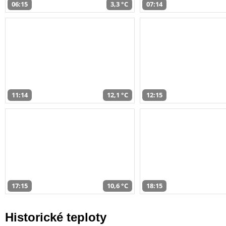
06:15
3,3 °C
07:14
11:14
12,1 °C
12:15
17:15
10,6 °C
18:15
Historické teploty