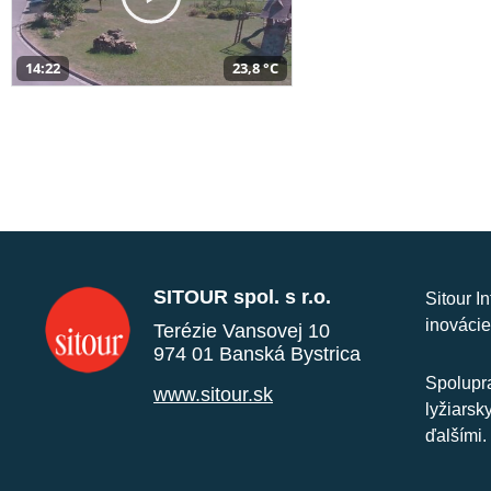
14:22
23,8 °C
SITOUR spol. s r.o.
Sitour I
inovácie
Terézie Vansovej 10
974 01 Banská Bystrica
Spolupra
www.sitour.sk
lyžiarsk
ďalšími.