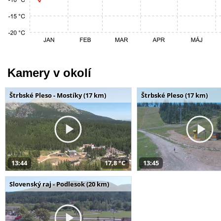
Kamery v okolí
Štrbské Pleso - Mostíky (17 km)
Štrbské Pleso (17 km)
13:44
17,8 °C
13:45
Slovenský raj - Podlesok (20 km)