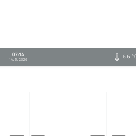
07:14
6.6 °
14. 5. 2026
v