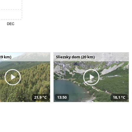
19 km)
Sliezsky dom (20 km)
21,9 °C
13:50
18,1 °C