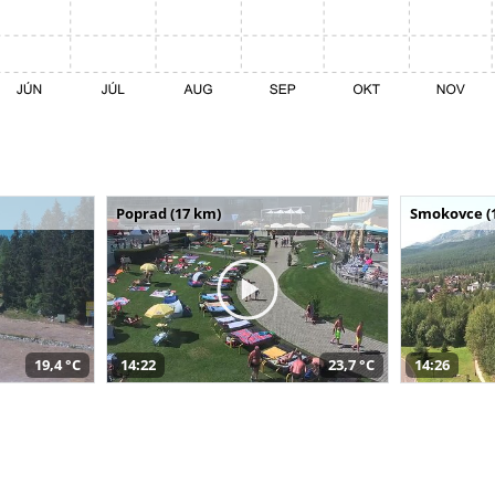
Poprad (17 km)
Smokovce (
19,4 °C
14:22
23,7 °C
14:26