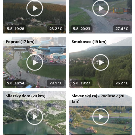
5.8. 19:28
23,2 °C
5.8. 20:23
27,4 °C
Poprad (17 km)
Smokovce (19 km)
5.8. 18:54
29,1 °C
5.8. 19:27
26,2 °C
Sliezsky dom (20 km)
Slovenský raj - Podlesok (20
km)