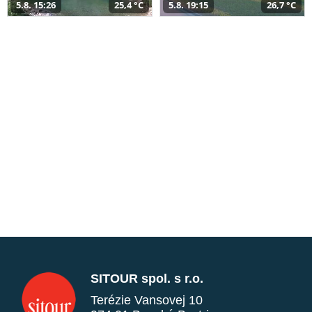
5.8. 15:26
25,4 °C
5.8. 19:15
26,7 °C
SITOUR spol. s r.o.
Terézie Vansovej 10