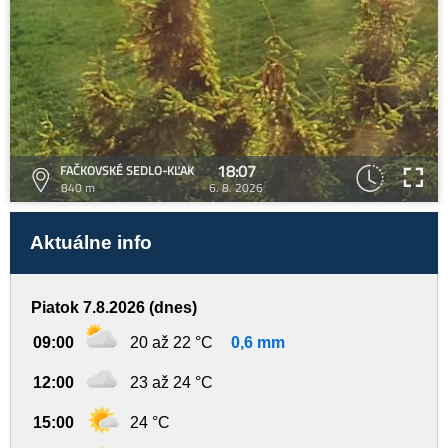
18:07
FAČKOVSKÉ SEDLO-KĽAK
840 m
6. 8. 2026
Aktuálne info
Piatok 7.8.2026 (dnes)
09:00
20 až 22 °C
0,6 mm
12:00
23 až 24 °C
15:00
24 °C