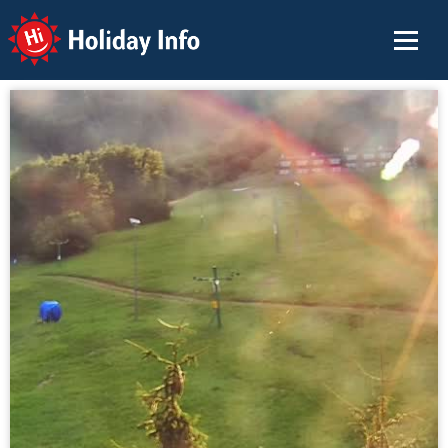
Holiday Info