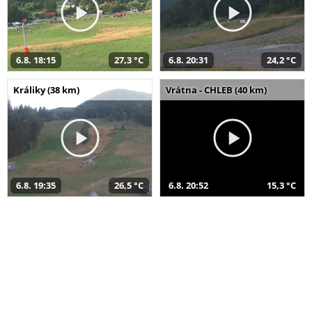
6.8. 18:15
27,3 °C
6.8. 20:31
24,2 °C
Králiky (38 km)
Vrátna - CHLEB (40 km)
6.8. 19:35
26,5 °C
6.8. 20:52
15,3 °C