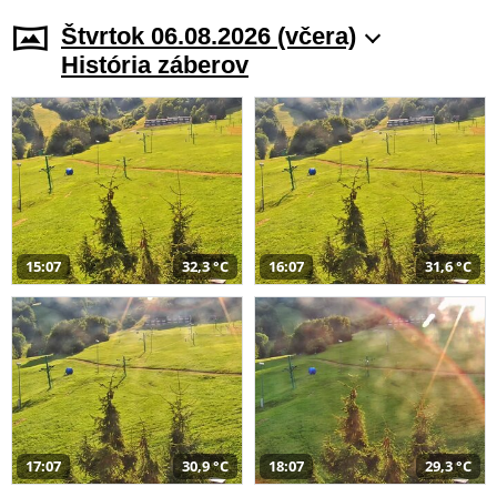
Štvrtok 06.08.2026 (včera)
História záberov
15:07
32,3 °C
16:07
31,6 °C
17:07
30,9 °C
18:07
29,3 °C