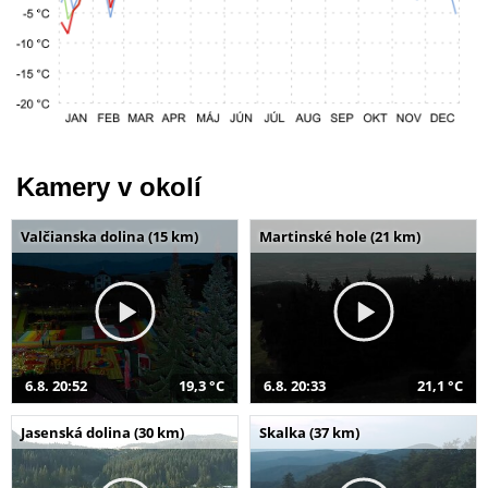
Kamery v okolí
Valčianska dolina (15 km)
Martinské hole (21 km)
6.8. 20:52
19,3 °C
6.8. 20:33
21,1 °C
Jasenská dolina (30 km)
Skalka (37 km)