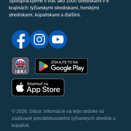
Spolupracujeme s viac ako 1000 strediskami v 8
krajinách: lyžiarskymi strediskami, horskými
strediskami, kúpaliskami a ďalšími.
© 2026, Sitour. Informácie na tejto stránke sú
zadávané prevádzkovateľmi lyžiarskych stredísk a
kúpalísk.