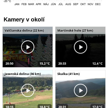
Kamery v okolí
Valčianska dolina (22 km)
Martinské hole (27 km)
20:50
15,2 °C
20:33
12,4 °C
Jasenská dolina (36 km)
Skalka (41 km)
18:15
18,8 °C
20:31
17,0 °C