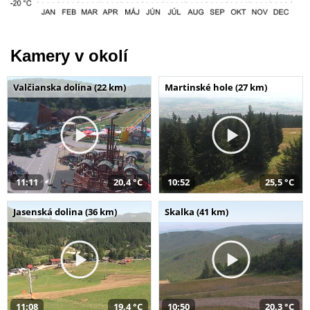
Kamery v okolí
Valčianska dolina (22 km)
Martinské hole (27 km)
11:11
20,4 °C
10:52
25,5 °C
Jasenská dolina (36 km)
Skalka (41 km)
11:08
19,4 °C
10:50
20,3 °C