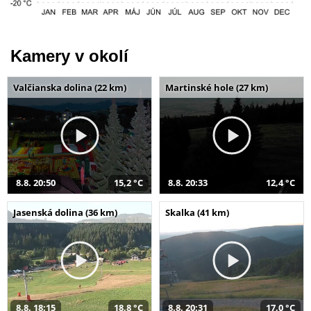
Kamery v okolí
Valčianska dolina (22 km)
Martinské hole (27 km)
8.8. 20:50
15,2 °C
8.8. 20:33
12,4 °C
Jasenská dolina (36 km)
Skalka (41 km)
8.8. 18:15
18,8 °C
8.8. 20:31
17,0 °C