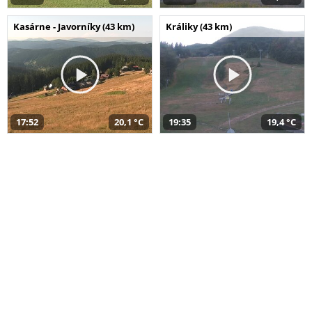
Kasárne - Javorníky (43 km)
Králiky (43 km)
17:52
20,1 °C
19:35
19,4 °C