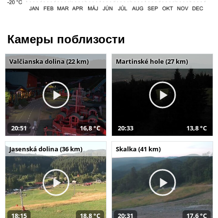
Камеры поблизости
Valčianska dolina (22 km)
Martinské hole (27 km)
20:51
16,8 °C
20:33
13,8 °C
Jasenská dolina (36 km)
Skalka (41 km)
18:15
18,8 °C
20:31
17,6 °C