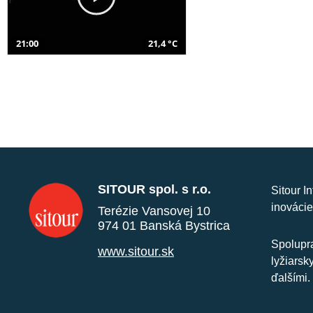
21:00
21,4 °C
SITOUR spol. s r.o.
Sitour I
inovácie
Terézie Vansovej 10
974 01 Banská Bystrica
Spolupra
www.sitour.sk
lyžiarsk
ďalšími.