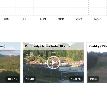
 km)
Donovaly - Nová hoľa (10 km)
Králiky (13 
18,6 °C
18:40
19,0 °C
19:35