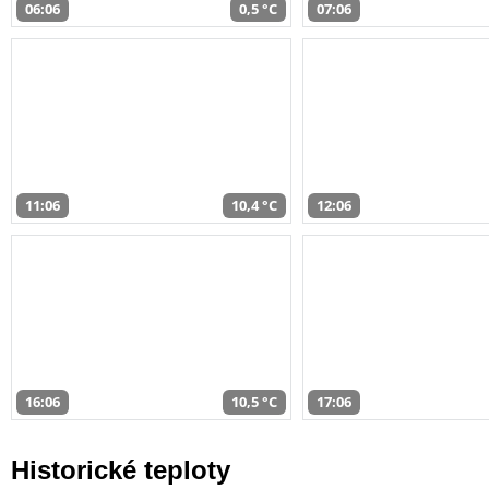
06:06
0,5 °C
07:06
11:06
10,4 °C
12:06
16:06
10,5 °C
17:06
Historické teploty