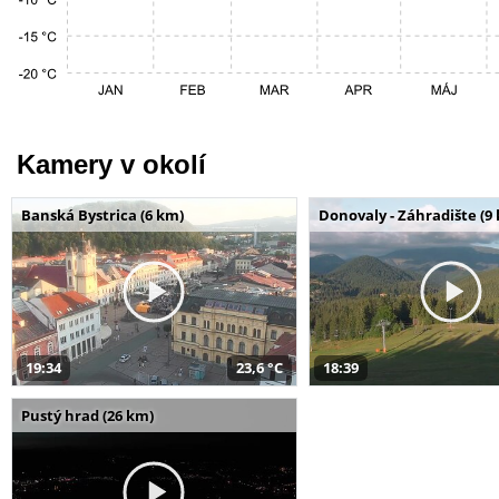
Kamery v okolí
Banská Bystrica (6 km)
Donovaly - Záhradište (9
19:34
23,6 °C
18:39
Pustý hrad (26 km)