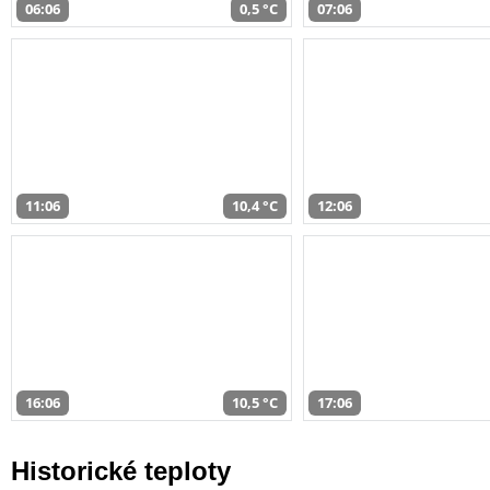
06:06
0,5 °C
07:06
11:06
10,4 °C
12:06
16:06
10,5 °C
17:06
Historické teploty