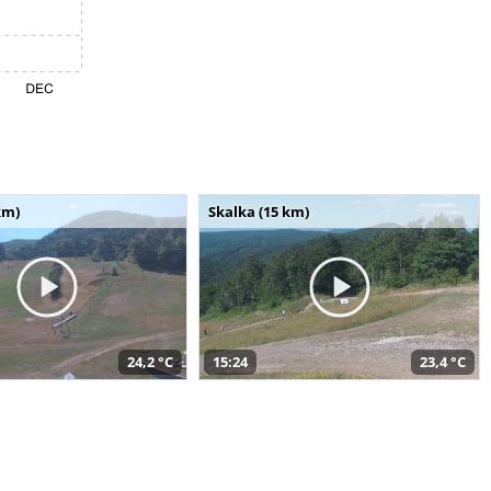
km)
Skalka (15 km)
24,2 °C
15:24
23,4 °C