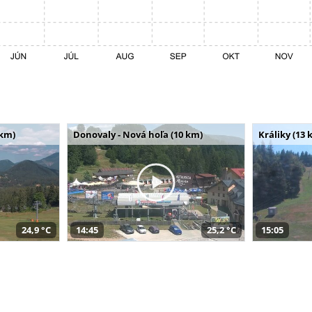
 km)
Donovaly - Nová hoľa (10 km)
Králiky (13 
24,9 °C
14:45
25,2 °C
15:05