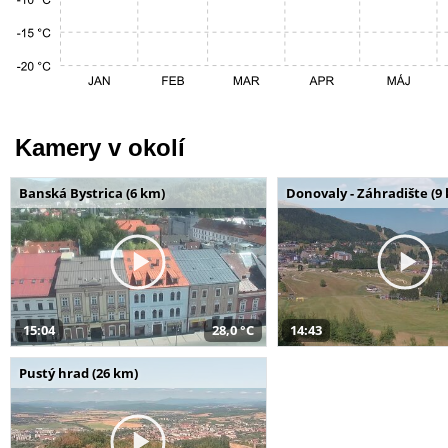
Kamery v okolí
Banská Bystrica (6 km)
Donovaly - Záhradište (9
15:04
28,0 °C
14:43
Pustý hrad (26 km)