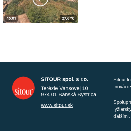
15:01
27,6 °C
SITOUR spol. s r.o.
Sitour I
inovácie
Terézie Vansovej 10
974 01 Banská Bystrica
Spolupra
www.sitour.sk
lyžiarsk
ďalšími.