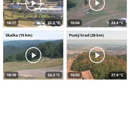
10:17
22,2 °C
10:04
24,6 °C
Skalka (15 km)
Pustý hrad (26 km)
10:18
24,3 °C
10:02
27,9 °C