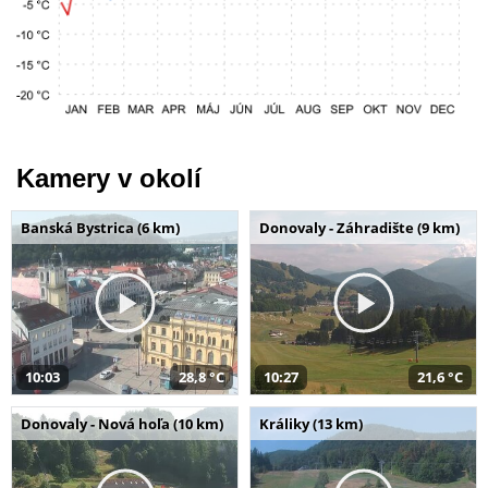
Kamery v okolí
Banská Bystrica (6 km)
Donovaly - Záhradište (9 km)
10:03
28,8 °C
10:27
21,6 °C
Donovaly - Nová hoľa (10 km)
Králiky (13 km)