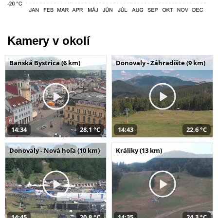
Kamery v okolí
Banská Bystrica (6 km)
Donovaly - Záhradište (9 km)
14:34
28,1 °C
14:43
22,6 °C
Donovaly - Nová hoľa (10 km)
Králiky (13 km)
14:45
20,8 °C
14:35
24,3 °C