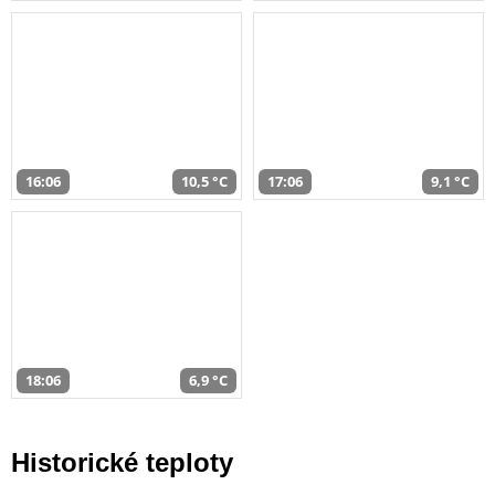
16:06
10,5 °C
17:06
9,1 °C
18:06
6,9 °C
Historické teploty