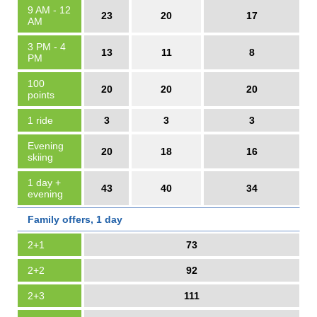
9 AM - 12
23
20
17
AM
3 PM - 4
13
11
8
PM
100
20
20
20
points
1 ride
3
3
3
Evening
20
18
16
skiing
1 day +
43
40
34
evening
Family offers, 1 day
2+1
73
2+2
92
2+3
111