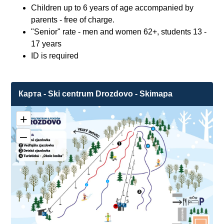
Children up to 6 years of age accompanied by
parents - free of charge.
"Senior" rate - men and women 62+, students 13 -
17 years
ID is required
Карта - Ski centrum Drozdovo - Skimapa
+
4
–
2
1
1
❌
❌
❌