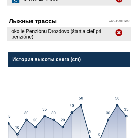
Лыжные трассы
состояние
okolie Penziónu Drozdovo (štart a cieľ pri
penzióne)
История высоты снега (cm)