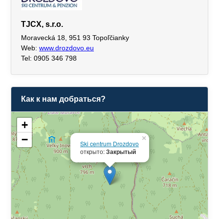
TJCX, s.r.o.
Moravecká 18, 951 93 Topoľčianky
Web:
www.drozdovo.eu
Tel: 0905 346 798
Как к нам добраться?
+
−
×
Ski centrum Drozdovo
открыто:
Закрытый