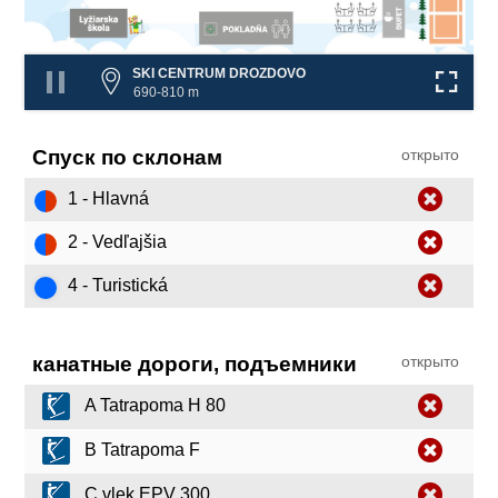
SKI CENTRUM DROZDOVO
690-810 m
Спуск по склонам
открыто
1 - Hlavná
2 - Vedľajšia
4 - Turistická
канатные дороги, подъемники
открыто
A Tatrapoma H 80
B Tatrapoma F
C vlek EPV 300