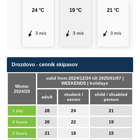
24 °C
19 °C
21 °C
3 m/s
3 m/s
3 m/s
Drozdovo - cenník skipasov
valid from 2024/12/24 till 2025/01/07 |
WEEKENDS | holidays
Winter
2024/25
student /
child / disabled
adult
senior
person
1 day
28
24
21
4 hours
26
22
19
2 hours
21
18
15