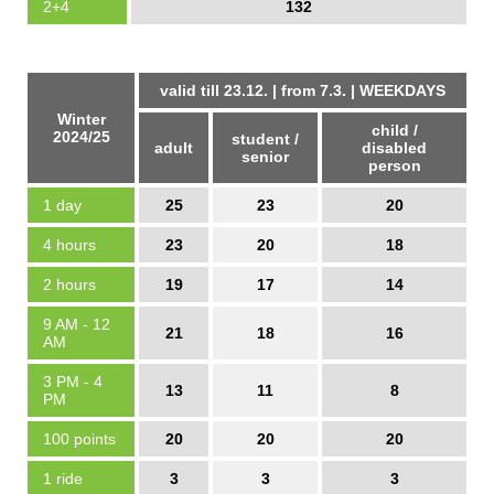
2+4
132
valid till 23.12. | from 7.3. | WEEKDAYS
Winter
child /
2024/25
student /
adult
disabled
senior
person
1 day
25
23
20
4 hours
23
20
18
2 hours
19
17
14
9 AM - 12
21
18
16
AM
3 PM - 4
13
11
8
PM
100 points
20
20
20
1 ride
3
3
3