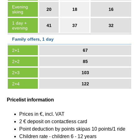
Evening
20
18
16
skiing
1 day +
41
37
32
evening
Family offers, 1 day
2+1
67
2+2
85
2+3
103
2+4
122
Pricelist information
Prices in €, incl. VAT
2 € deposit on contactless card
Point deduction by points skipas 10 points/1 ride
Children rate - children 6 - 12 years