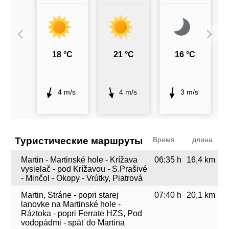
18 °C
21 °C
16 °C
4 m/s
4 m/s
3 m/s
Туристические маршруты
Время
длина
Martin - Martinské hole - Krížava
06:35 h
16,4 km
vysielač - pod Krížavou - S.Prašivé
- Minčol - Okopy - Vrútky, Piatrová
Martin, Stráne - popri starej
07:40 h
20,1 km
lanovke na Martinské hole -
Ráztoka - popri Ferrate HZS, Pod
vodopádmi - späť do Martina