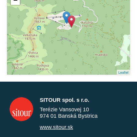
−
Leaflet
SITOUR spol. s r.o.
Terézie Vansovej 10
974 01 Banská Bystrica
www.sitour.sk