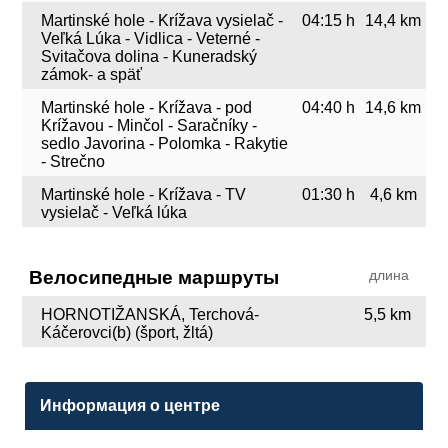
Martinské hole - Krížava vysielač -
04:15 h
14,4 km
Veľká Lúka - Vidlica - Veterné -
Svitačova dolina - Kuneradský
zámok- a späť
Martinské hole - Krížava - pod
04:40 h
14,6 km
Krížavou - Minčol - Saračníky -
sedlo Javorina - Polomka - Rakytie
- Strečno
Martinské hole - Krížava - TV
01:30 h
4,6 km
vysielač - Veľká lúka
Велосипедные маршруты
длина
HORNOTIŽANSKÁ, Terchová-
5,5 km
Káčerovci(b) (šport, žltá)
Информация о центре