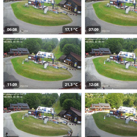
06:08
17,1 °C
07:09
11:09
21,3 °C
12:08