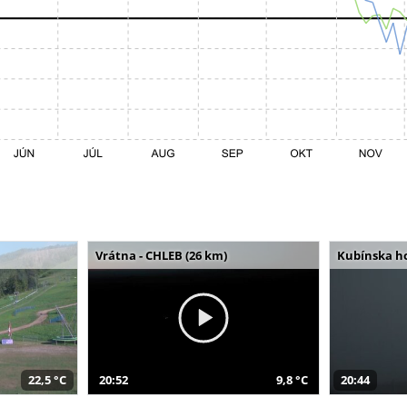
Vrátna - CHLEB (26 km)
Kubínska ho
22,5 °C
20:52
9,8 °C
20:44