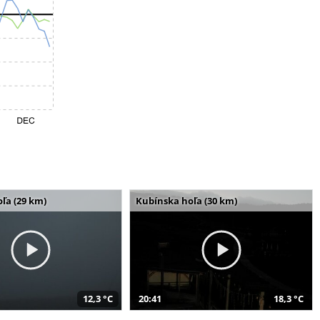
ľa (29 km)
Kubínska hoľa (30 km)
12,3 °C
20:41
18,3 °C