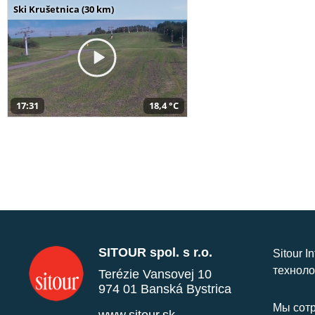
Ski Krušetnica (30 km)
17:31
18,4 °C
SITOUR spol. s r.o.
Sitour I
техноло
Terézie Vansovej 10
974 01 Banská Bystrica
Мы сотр
www.sitour.sk