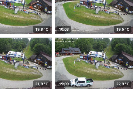
19,8 °C
10:08
19,6 °C
21,9 °C
15:09
22,9 °C