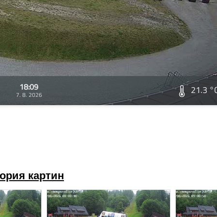
18:09
21.3 °
7. 8. 2026
ория картин