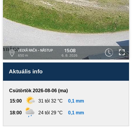
15:08
VEĽKÁ RAČA - NÁSTUP
650 m
6. 8. 2026
Aktuális info
Csütörtök 2026-08-06 (ma)
15:00
31 tól 32 °C
0,1 mm
18:00
24 tól 29 °C
0,1 mm