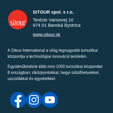
SITOUR spol. s r.o.
Terézie Vansovej 10
974 01 Banská Bystrica
www.sitour.sk
A Sitour International a világ legnagyobb turisztikai
központja a technológiai innováció területén.
Együttműködünk több mint 1000 turisztikai központtal
8 országban: síközpontokkal, hegyi üdülőhelyekkel,
uszodákkal és egyebekkel.