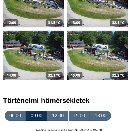
12:09
31,5 °C
13:09
32,1 °C
14:08
32,1 °C
15:08
32,2 °C
Történelmi hőmérsékletek
06:00
09:00
12:00
15:00
18:00