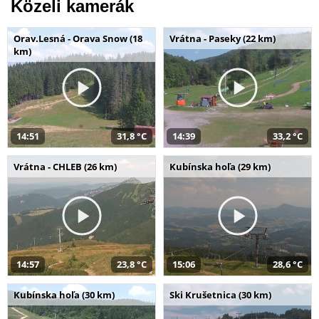
Közeli kamerák
Orav.Lesná - Orava Snow (18
Vrátna - Paseky (22 km)
km)
14:51
31,8 °C
14:39
33,2 °C
Vrátna - CHLEB (26 km)
Kubínska hoľa (29 km)
14:57
23,8 °C
15:06
28,6 °C
Kubínska hoľa (30 km)
Ski Krušetnica (30 km)