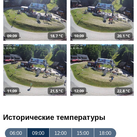
09:09
18,7 °C
10:09
20,1 °C
11:09
21,5 °C
12:09
22,8 °C
Исторические температуры
06:00
09:00
12:00
15:00
18:00