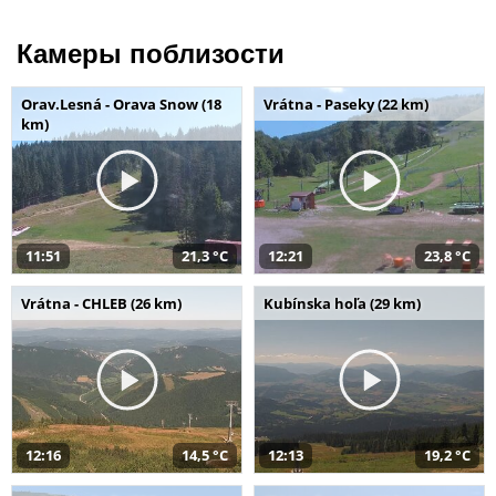
Камеры поблизости
Orav.Lesná - Orava Snow (18
Vrátna - Paseky (22 km)
km)
11:51
21,3 °C
12:21
23,8 °C
Vrátna - CHLEB (26 km)
Kubínska hoľa (29 km)
12:16
14,5 °C
12:13
19,2 °C