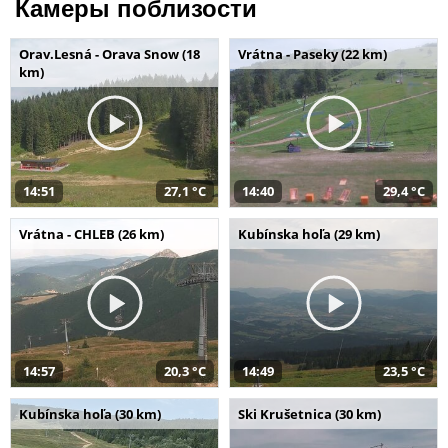
Камеры поблизости
Orav.Lesná - Orava Snow (18
Vrátna - Paseky (22 km)
km)
14:51
27,1 °C
14:40
29,4 °C
Vrátna - CHLEB (26 km)
Kubínska hoľa (29 km)
14:57
20,3 °C
14:49
23,5 °C
Kubínska hoľa (30 km)
Ski Krušetnica (30 km)