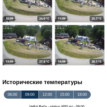
10:09
24,0 °C
11:09
25,7 °C
13:09
27,8 °C
14:08
28,1 °C
Исторические температуры
06:00
09:00
12:00
15:00
18:00