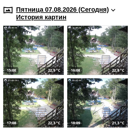
Пятница 07.08.2026 (Cегодня)
История картин
15:08
22,9 °C
16:08
22,8 °C
17:08
22,3 °C
18:09
21,3 °C