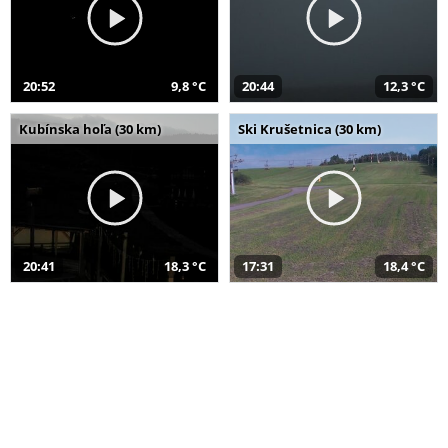
20:52
9,8 °C
20:44
12,3 °C
Kubínska hoľa (30 km)
Ski Krušetnica (30 km)
20:41
18,3 °C
17:31
18,4 °C