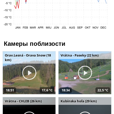
Камеры поблизости
Orav.Lesná - Orava Snow (18
Vrátna - Paseky (22 km)
km)
18:51
17,6 °C
18:34
22,5 °C
Vrátna - CHLEB (26 km)
Kubínska hoľa (29 km)