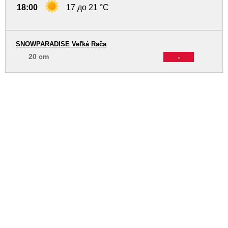
18:00
17 до 21 °C
SNOWPARADISE Veľká Rača
20 cm
-