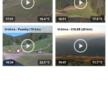
17:31
18,4 °C
18:51
17,6 °C
Vrátna - Paseky (18 km)
Vrátna - CHLEB (20 km)
18:34
22,5 °C
19:47
11,7 °C