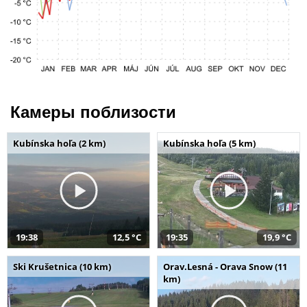
Камеры поблизости
Kubínska hoľa (2 km)
Kubínska hoľa (5 km)
19:38
12,5 °C
19:35
19,9 °C
Ski Krušetnica (10 km)
Orav.Lesná - Orava Snow (11
km)