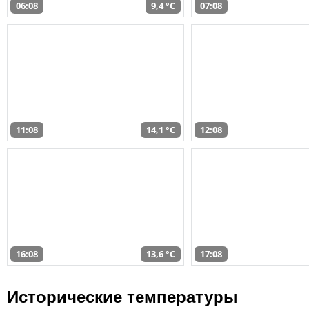
06:08
9,4 °C
07:08
11:08
14,1 °C
12:08
16:08
13,6 °C
17:08
Исторические температуры