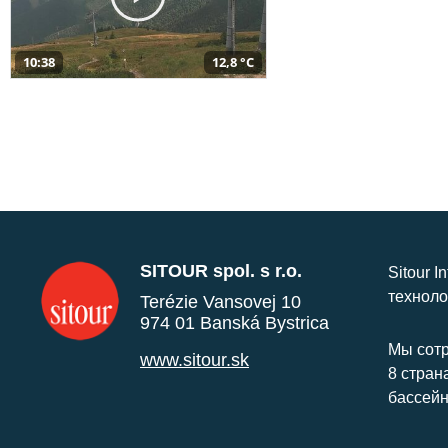
10:38
12,8 °C
SITOUR spol. s r.o.
Sitour I
техноло
Terézie Vansovej 10
974 01 Banská Bystrica
Мы сотр
www.sitour.sk
8 стран
бассейн