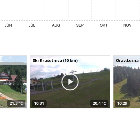
Ski Krušetnica (10 km)
Orav.Lesná 
21,3 °C
10:31
20,4 °C
10:29