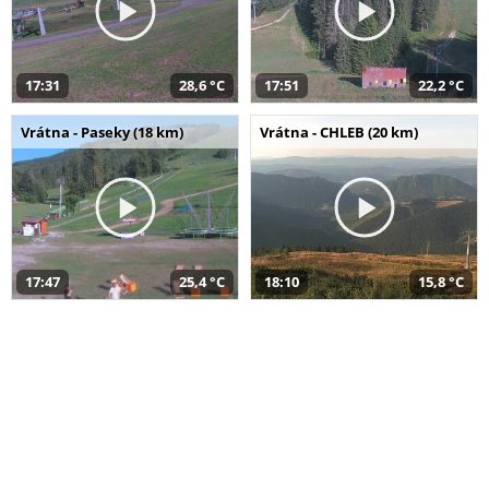
17:31
28,6 °C
17:51
22,2 °C
Vrátna - Paseky (18 km)
Vrátna - CHLEB (20 km)
17:47
25,4 °C
18:10
15,8 °C