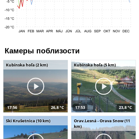
Камеры поблизости
Kubínska hoľa (2 km)
Kubínska hoľa (5 km)
17:56
26,8 °C
17:53
23,8 °C
Ski Krušetnica (10 km)
Orav.Lesná - Orava Snow (11
km)