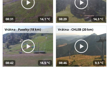
08:31
14,1 °C
08:29
14,3 °C
Vrátna - Paseky (18 km)
Vrátna - CHLEB (20 km)
08:42
18,5 °C
08:46
9,5 °C