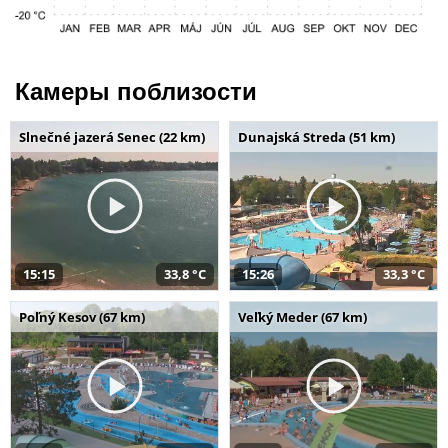
Камеры поблизости
Slnečné jazerá Senec (22 km)
Dunajská Streda (51 km)
15:15
33,8 °C
15:26
33,3 °C
Poľný Kesov (67 km)
Veľký Meder (67 km)