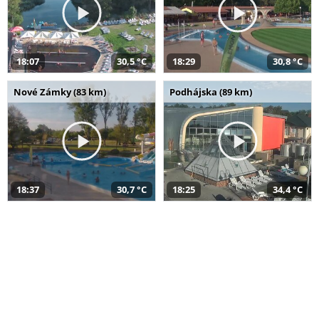
18:07
30,5 °C
18:29
30,8 °C
Nové Zámky (83 km)
Podhájska (89 km)
18:37
30,7 °C
18:25
34,4 °C