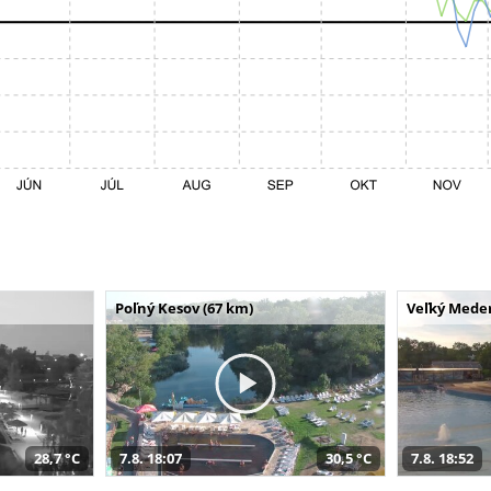
Poľný Kesov (67 km)
Veľký Meder
28,7 °C
7.8. 18:07
30,5 °C
7.8. 18:52