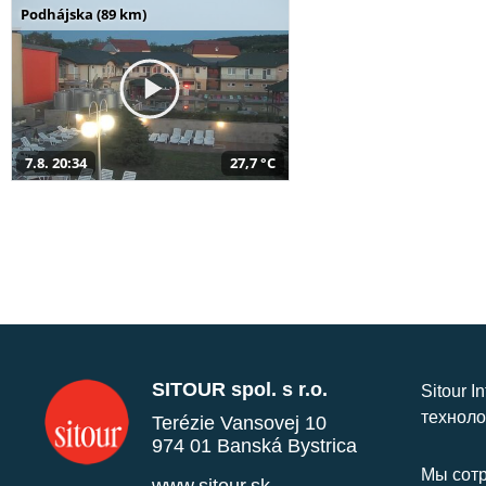
Podhájska (89 km)
7.8. 20:34
27,7 °C
SITOUR spol. s r.o.
Sitour I
техноло
Terézie Vansovej 10
974 01 Banská Bystrica
Мы сотр
www.sitour.sk