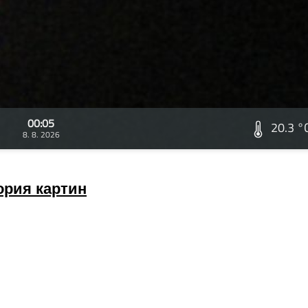
00:05
20.3 °
8. 8. 2026
ория картин