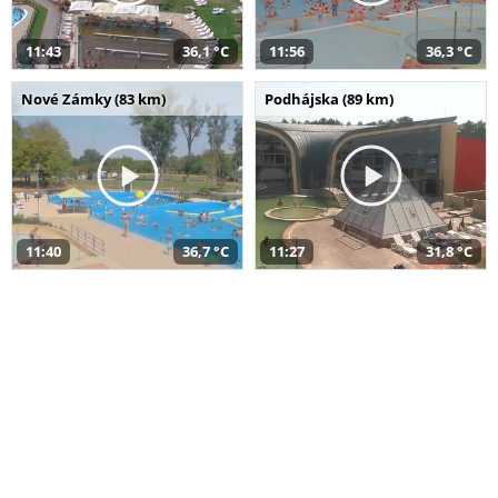
11:43
36,1 °C
11:56
36,3 °C
Nové Zámky (83 km)
Podhájska (89 km)
11:40
36,7 °C
11:27
31,8 °C