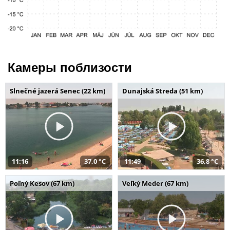
Камеры поблизости
Slnečné jazerá Senec (22 km)
Dunajská Streda (51 km)
11:16
37,0 °C
11:49
36,8 °C
Poľný Kesov (67 km)
Veľký Meder (67 km)