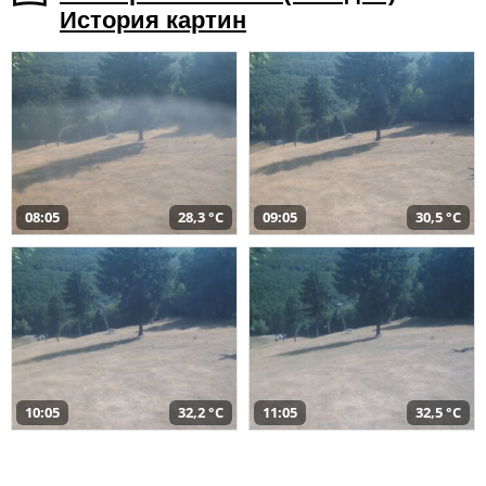
История картин
08:05
28,3 °C
09:05
30,5 °C
10:05
32,2 °C
11:05
32,5 °C