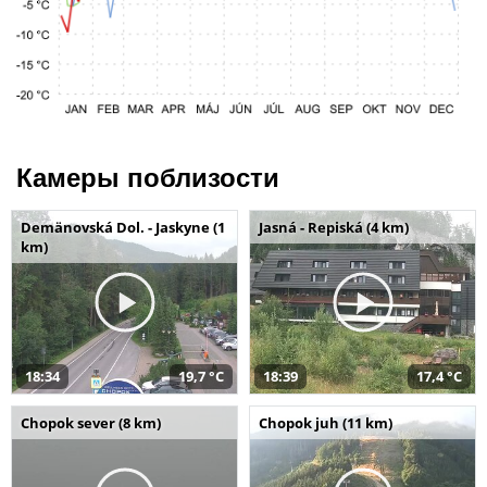
Камеры поблизости
Demänovská Dol. - Jaskyne (1
Jasná - Repiská (4 km)
km)
18:34
19,7 °C
18:39
17,4 °C
Chopok sever (8 km)
Chopok juh (11 km)