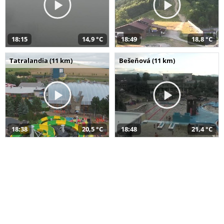
18:15
14,9 °C
18:49
18,8 °C
Tatralandia (11 km)
Bešeňová (11 km)
18:38
20,5 °C
18:48
21,4 °C