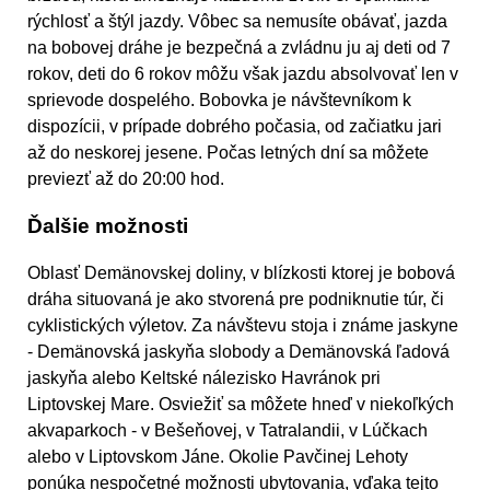
rýchlosť a štýl jazdy. Vôbec sa nemusíte obávať, jazda
na bobovej dráhe je bezpečná a zvládnu ju aj deti od 7
rokov, deti do 6 rokov môžu však jazdu absolvovať len v
sprievode dospelého. Bobovka je návštevníkom k
dispozícii, v prípade dobrého počasia, od začiatku jari
až do neskorej jesene. Počas letných dní sa môžete
previezť až do 20:00 hod.
Ďalšie možnosti
Oblasť Demänovskej doliny, v blízkosti ktorej je bobová
dráha situovaná je ako stvorená pre podniknutie túr, či
cyklistických výletov. Za návštevu stoja i známe jaskyne
- Demänovská jaskyňa slobody a Demänovská ľadová
jaskyňa alebo Keltské nálezisko Havránok pri
Liptovskej Mare. Osviežiť sa môžete hneď v niekoľkých
akvaparkoch - v Bešeňovej, v Tatralandii, v Lúčkach
alebo v Liptovskom Jáne. Okolie Pavčinej Lehoty
ponúka nespočetné možnosti ubytovania, vďaka tejto