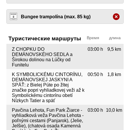
Bungee trampolína (max. 85 kg)
Туристические маршруты
Время
длина
Z CHOPKU DO
03:00 h
9,5 km
DEMÄNOVSKÉHO SEDLA a
Širokou dolinou na Lúčky od
Funitelu
K SYMBOLICKÉMU CINTORÍNU,
00:50 h
1,8 km
DEMÄNOVSKEJ JASKYNI A
SPÄŤ: z Bielej Púte po žltej
značke popri vyhliadkovej veži až k
Symbolickému cintorínu obetí
Nízkych Tatier a späť
Pavčina Lehota, Fun Park Žiarce -
03:00 h
10,0 km
vyhliadková veža Pavčina Lehota -
poľnými cestami (Panjarok), (Jelie,
Jelšie), (chatová osada Kamenná