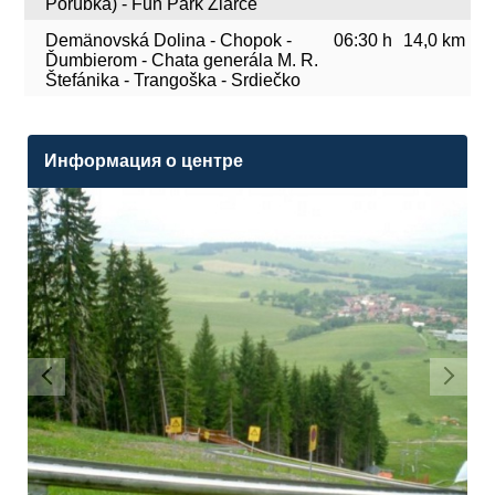
Porúbka) - Fun Park Žiarce
Demänovská Dolina - Chopok -
06:30 h
14,0 km
Ďumbierom - Chata generála M. R.
Štefánika - Trangoška - Srdiečko
Информация о центре