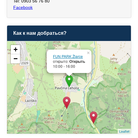
Tel: 0903 56 76 80
Facebook
Как к нам добраться?
+
×
FUN PARK Žiarce
−
открыто:
Открыть
10:00 - 16:00
Leaflet