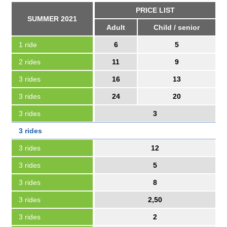
PRICE LIST
SUMMER 2021
Adult
Child / senior
1 ride
6
5
2 rides
11
9
3 rides
16
13
3 rides
24
20
3 rides
3
3 rides
3 rides
12
3 rides
5
3 rides
8
3 rides
2,50
3 rides
2