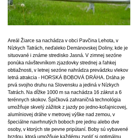
Areál Žiarce sa nachádza v obci Pavčina Lehota, v
Nízkych Tatrách, neďaleko Demänovskej Doliny, kde je
situované i známe stredisko Jasná. V zimnej sezóne
ponúka návštevníkom zjazdovky strednej a ľahkej
obtiažnosti, v letnej sezóne nahrádza prevádzku vlekov
letná atrakcia - HORSKÁ BOBOVÁ DRÁHA. Dráha je
prvá svojho druhu na Slovensku a jediná v Nízkych
Tatrách. Na dĺžke 1000 m sa nachádza 16 zákrut a 6
terénnych skokov. Špičková zahraničná technológia
umožňuje skvelý zážitok z jazdy po jedno-koľajnicovej,
alumíniovej dráhe v metrovej výške nad zemou, v
špeciálne navrhnutých boboch pre jednu alebo dve
osoby, v ktorých ste pevne pripútaní. Boby sú vybavené
brzdou, ktorá umožňuje každému zvoliť si optimálnu