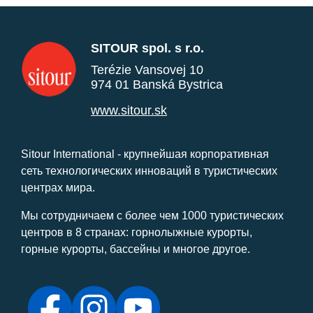
SITOUR spol. s r.o.
Terézie Vansovej 10
974 01 Banská Bystrica
www.sitour.sk
Sitour International - крупнейшая корпоративная
сеть технологических инноваций в туристических
центрах мира.
Мы сотрудничаем с более чем 1000 туристических
центров в 8 странах: горнолыжные курорты,
горные курорты, бассейны и многое другое.