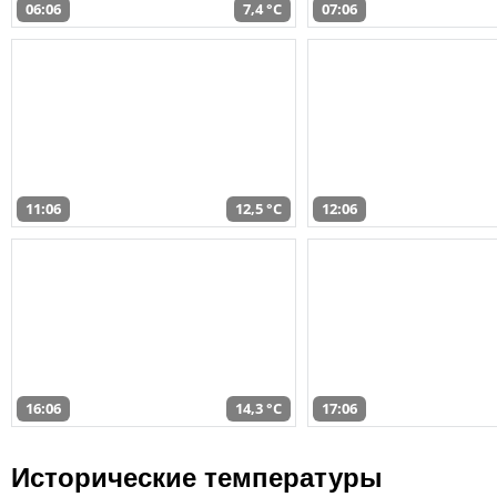
06:06
7,4 °C
07:06
11:06
12,5 °C
12:06
16:06
14,3 °C
17:06
Исторические температуры