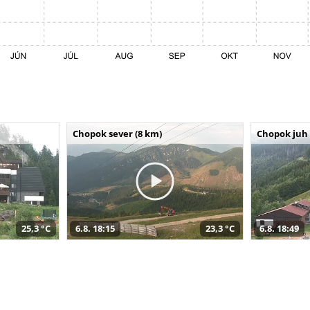
Chopok sever (8 km)
Chopok juh 
25,3 °C
6.8. 18:15
23,3 °C
6.8. 18:49