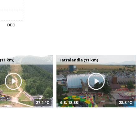
(11 km)
Tatralandia (11 km)
27,1 °C
6.8. 18:38
28,8 °C