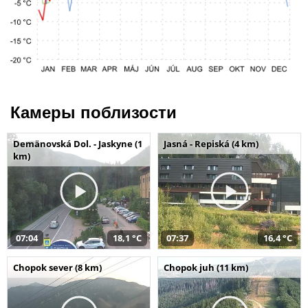
Камеры поблизости
Demänovská Dol. - Jaskyne (1
Jasná - Repiská (4 km)
km)
07:04
18,1 °C
07:37
16,4 °C
Chopok sever (8 km)
Chopok juh (11 km)