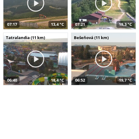
07:17
13,4 °C
07:21
19,3 °C
Tatralandia (11 km)
Bešeňová (11 km)
06:40
18,4 °C
06:52
19,7 °C