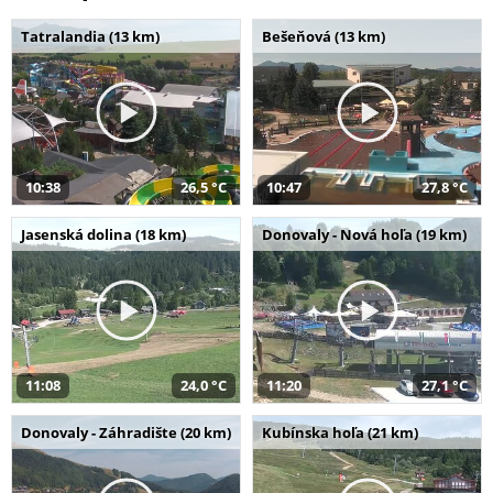
Tatralandia (13 km)
Bešeňová (13 km)
10:38
26,5 °C
10:47
27,8 °C
Jasenská dolina (18 km)
Donovaly - Nová hoľa (19 km)
11:08
24,0 °C
11:20
27,1 °C
Donovaly - Záhradište (20 km)
Kubínska hoľa (21 km)