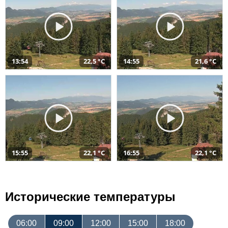
13:54
22,5 °C
14:55
21,6 °C
15:55
22,1 °C
16:55
22,1 °C
Исторические температуры
06:00
09:00
12:00
15:00
18:00