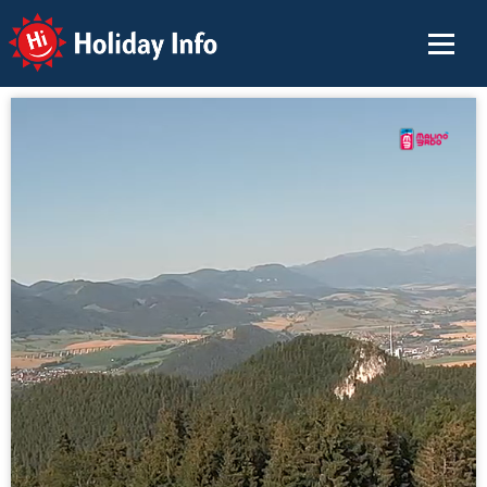
Holiday Info