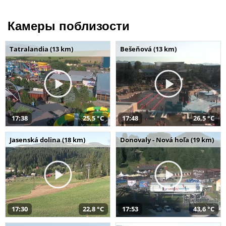
Камеры поблизости
Tatralandia (13 km)
Bešeňová (13 km)
17:38
25,5 °C
17:48
26,5 °C
Jasenská dolina (18 km)
Donovaly - Nová hoľa (19 km)
17:30
22,8 °C
17:53
43,6 °C