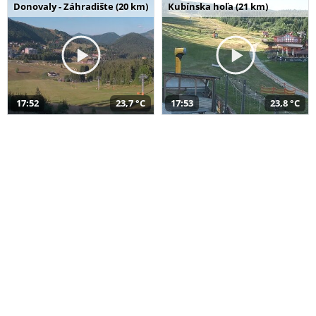
Donovaly - Záhradište (20 km)
Kubínska hoľa (21 km)
17:52
23,7 °C
17:53
23,8 °C