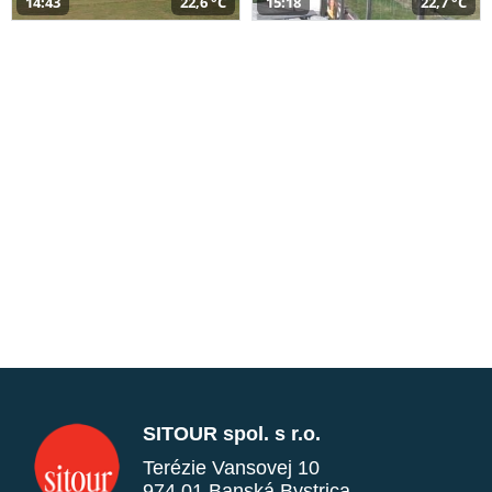
14:43
22,6 °C
15:18
22,7 °C
SITOUR spol. s r.o.
Terézie Vansovej 10
974 01 Banská Bystrica