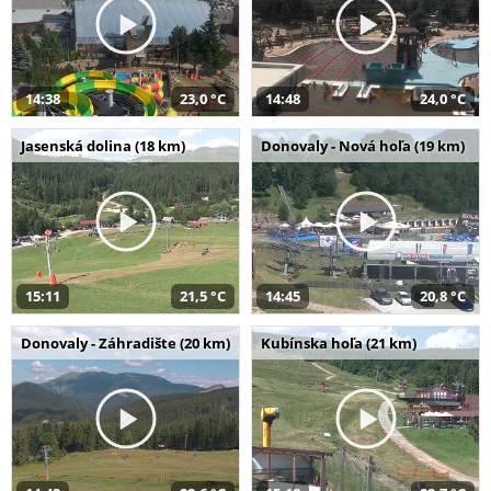
14:38
23,0 °C
14:48
24,0 °C
Jasenská dolina (18 km)
Donovaly - Nová hoľa (19 km)
15:11
21,5 °C
14:45
20,8 °C
Donovaly - Záhradište (20 km)
Kubínska hoľa (21 km)