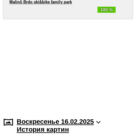
Malinô Brdo ski&bike family park
100 %
Воскресенье 16.02.2025
История картин