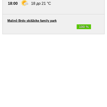
18:00
18 до 21 °C
Malinô Brdo ski&bike family park
100 %