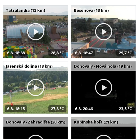
Tatralandia (13 km)
Bešeňová (13 km)
6.8. 18:38
28,8 °C
6.8. 18:47
29,7 °C
Jasenská dolina (18 km)
Donovaly - Nová hoľa (19 km)
6.8. 18:15
27,3 °C
6.8. 20:46
23,5 °C
Donovaly - Záhradište (20 km)
Kubínska hoľa (21 km)