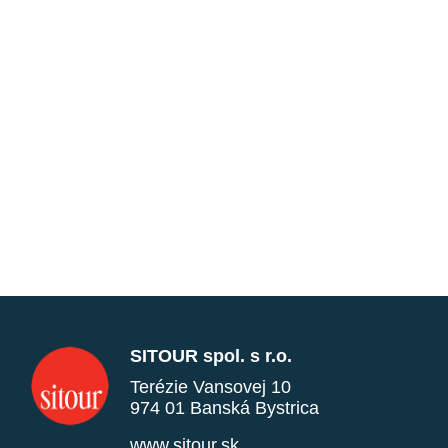
SITOUR spol. s r.o.
Terézie Vansovej 10
974 01 Banská Bystrica
www.sitour.sk