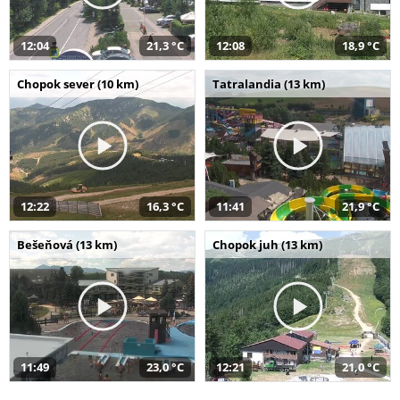
12:04
21,3 °C
12:08
18,9 °C
Chopok sever (10 km)
Tatralandia (13 km)
12:22
16,3 °C
11:41
21,9 °C
Bešeňová (13 km)
Chopok juh (13 km)
11:49
23,0 °C
12:21
21,0 °C