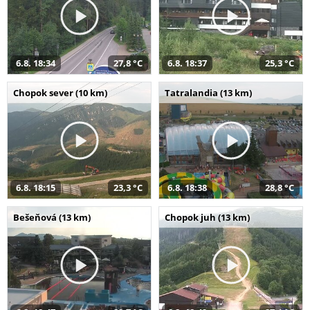
6.8. 18:34
27,8 °C
6.8. 18:37
25,3 °C
Chopok sever (10 km)
Tatralandia (13 km)
6.8. 18:15
23,3 °C
6.8. 18:38
28,8 °C
Bešeňová (13 km)
Chopok juh (13 km)