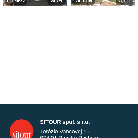
6.8. 18:47
29,7 °C
6.8. 18:49
27,1 °C
SITOUR spol. s r.o.
Terézie Vansovej 10