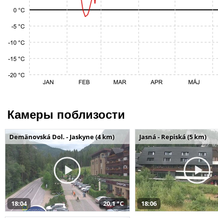
Камеры поблизости
Demänovská Dol. - Jaskyne (4 km)
Jasná - Repiská (5 km)
18:04
20,1 °C
18:06