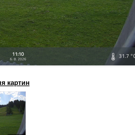
11:10
31.7 °
6. 8. 2026
я картин