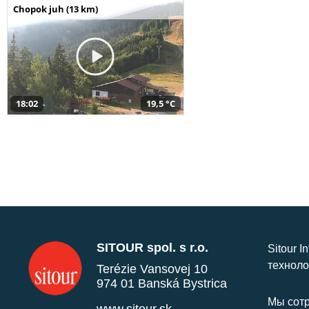
Chopok juh (13 km)
18:02
19,5 °C
SITOUR spol. s r.o.
Sitour I
техноло
Terézie Vansovej 10
974 01 Banská Bystrica
Мы сотр
www.sitour.sk