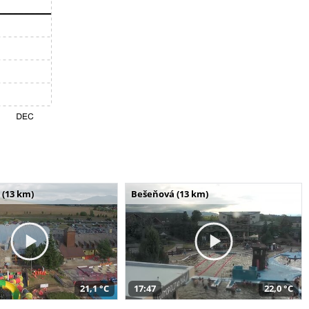
 (13 km)
Bešeňová (13 km)
21,1 °C
17:47
22,0 °C