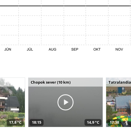
Chopok sever (10 km)
Tatralandia
17,8 °C
18:15
14,9 °C
17:38