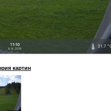
11:10
31.7 °
6. 8. 2026
ория картин