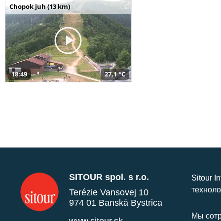
Chopok juh (13 km)
18:49
27,1 °C
SITOUR spol. s r.o.
Sitour I
техноло
Terézie Vansovej 10
974 01 Banská Bystrica
Мы сотр
www.sitour.sk