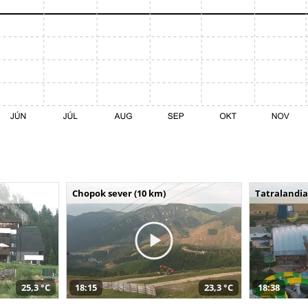
Chopok sever (10 km)
Tatralandia
25,3 °C
18:15
23,3 °C
18:38