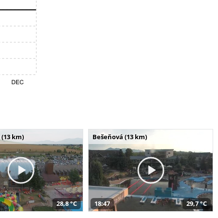
 (13 km)
Bešeňová (13 km)
28,8 °C
18:47
29,7 °C