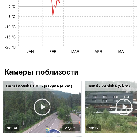
Камеры поблизости
Demänovská Dol. - Jaskyne (4 km)
Jasná - Repiská (5 km)
18:34
27,8 °C
18:37