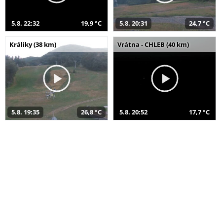
5.8. 22:32
19,9 °C
5.8. 20:31
24,7 °C
Králiky (38 km)
Vrátna - CHLEB (40 km)
5.8. 19:35
26,8 °C
5.8. 20:52
17,7 °C