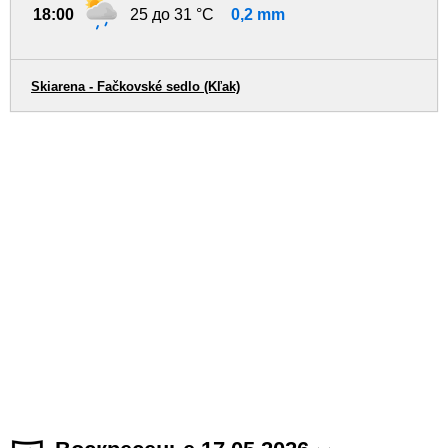
18:00
25 до 31 °C
0,2 mm
Skiarena - Fačkovské sedlo (Kľak)