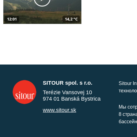
12:01
14,2 °C
SITOUR spol. s r.o.
Sitour I
техноло
Terézie Vansovej 10
974 01 Banská Bystrica
Мы сотр
www.sitour.sk
8 стран
бассейн