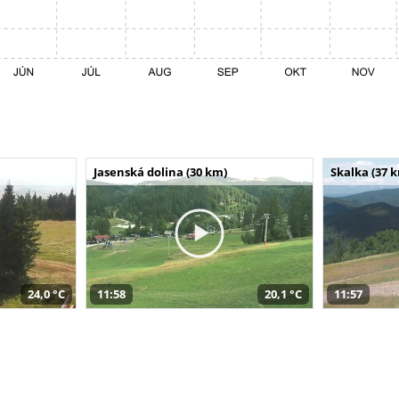
Jasenská dolina (30 km)
Skalka (37 
24,0 °C
11:58
20,1 °C
11:57