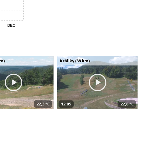
km)
Králiky (38 km)
22,3 °C
12:05
22,8 °C