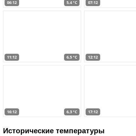
06:12
5,4 °C
07:12
11:12
6,5 °C
12:12
16:12
6,3 °C
17:12
Исторические температуры