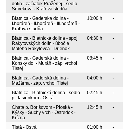
dolín - začiatok Praženej - sedlo
Smrekova - Kráľova studňa
Blatnica - Gaderská dolina -
10:00 h
-
I.horáreň - II.horáreň - III.horáreň -
Kráľová studňa
Blatnica - Blatnická dolina - spoj
04:30 h
-
Rakytovských dolín - úbočie
Malého Rakytovca - Drienok
Blatnica - Gaderská dolina -
03:45 h
-
Konský dol - Muráň - záp. vrchol
Tlstej
Blatnica - Gaderská dolina -
04:00 h
-
Mažárna - záp. vrchol Tlstej
Blatnica - Blatnická dolina - sedlo
02:45 h
-
p. Jasienkom - Ostrá
Chata p. Borišovom - Ploská -
12:45 h
-
Kýšky - Suchý vrch - Ostredok -
Krížna
Tlstá - Ostrá
01:00 h
-