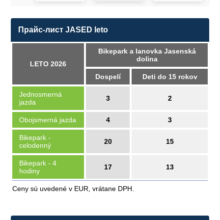
Прайс-лист JASED leto
Bikepark a lanovka Jasenská
dolina
LETO 2026
Dospelí
Deti do 15 rokov
Jednosmerná
3
2
jazda
Obojsmerná jazda
4
3
Bikepark -
20
15
celodenný
Bikepark - 4
17
13
hodiny
Ceny sú uvedené v EUR, vrátane DPH.