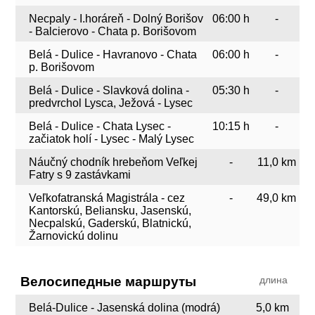
Necpaly - I.horáreň - Dolný Borišov
06:00 h
-
- Balcierovo - Chata p. Borišovom
Belá - Dulice - Havranovo - Chata
06:00 h
-
p. Borišovom
Belá - Dulice - Slavková dolina -
05:30 h
-
predvrchol Lysca, Ježová - Lysec
Belá - Dulice - Chata Lysec -
10:15 h
-
začiatok holí - Lysec - Malý Lysec
Náučný chodník hrebeňom Veľkej
-
11,0 km
Fatry s 9 zastávkami
Veľkofatranská Magistrála - cez
-
49,0 km
Kantorskú, Beliansku, Jasenskú,
Necpalskú, Gaderskú, Blatnickú,
Žarnovickú dolinu
Велосипедные маршруты
длина
Belá-Dulice - Jasenská dolina (modrá)
5,0 km