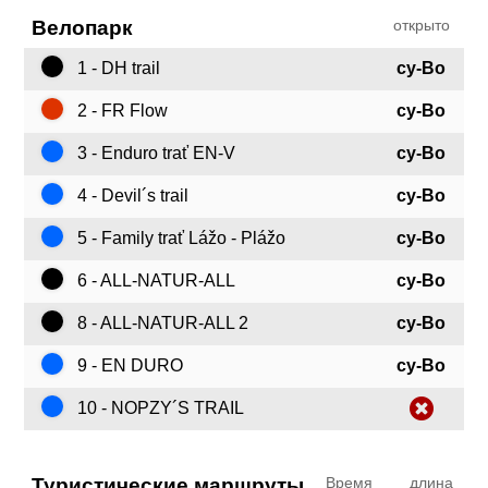
Велопарк
открыто
1 - DH trail
су-Во
2 - FR Flow
су-Во
3 - Enduro trať EN-V
су-Во
4 - Devil´s trail
су-Во
5 - Family trať Lážo - Plážo
су-Во
6 - ALL-NATUR-ALL
су-Во
8 - ALL-NATUR-ALL 2
су-Во
9 - EN DURO
су-Во
10 - NOPZY´S TRAIL
Туристические маршруты
Время
длина