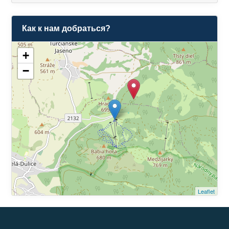
Как к нам добраться?
+
−
Leaflet