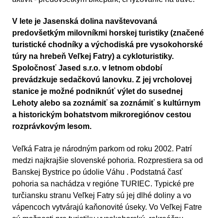
V lete je Jasenská dolina navštevovaná
predovšetkým milovníkmi horskej turistiky (značené
turistické chodníky a východiská pre vysokohorské
túry na hrebeň Veľkej Fatry) a cykloturistiky.
Spoločnosť Jased s.r.o. v letnom období
prevádzkuje sedačkovú lanovku. Z jej vrcholovej
stanice je možné podniknúť výlet do susednej
Lehoty alebo sa zoznámiť sa zoznámiť s kultúrnym
a historickým bohatstvom mikroregiónov cestou
rozprávkovým lesom.
Veľká Fatra
je národným parkom od roku 2002. Patrí
medzi najkrajšie slovenské pohoria. Rozprestiera sa od
Banskej Bystrice po údolie Váhu . Podstatná časť
pohoria sa nachádza v regióne TURIEC. Typické pre
turčiansku stranu Veľkej Fatry sú jej dlhé doliny a vo
vápencoch vytvárajú kaňonovité úseky. Vo Veľkej Fatre