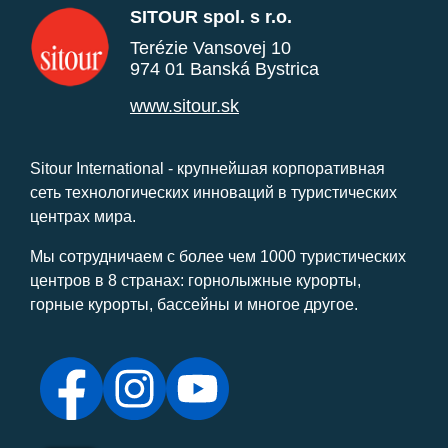
SITOUR spol. s r.o.
Terézie Vansovej 10
974 01 Banská Bystrica
www.sitour.sk
Sitour International - крупнейшая корпоративная
сеть технологических инноваций в туристических
центрах мира.
Мы сотрудничаем с более чем 1000 туристических
центров в 8 странах: горнолыжные курорты,
горные курорты, бассейны и многое другое.