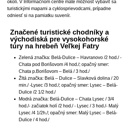
okolí. V Informačnom centre máte môžnosť vybaviť sa
turistickými mapami a cyklosprievodcami, prípadne
odniesť si na pamiatku suvenír.
Značené turistické chodníky a
východiská pre vysokohorské
túry na hrebeň Veľkej Fatry
Zelená značka: Belá-Dulice – Havranovo /2 hod./ -
Chata pod Borišovom /4 hod./; opačný smer:
Chata p.Borišovom – Belá / 3 hod./
Žltá značka: Belá – Dulice – Slavková dolina / 20
min./ -Lysec /3 hod./; opačný smer: Lysec – Belá-
Dulice /2 1/2 hod./
Modrá značka: Belá-Dulice – Chata Lysec / 3/4
hod./- začiatok holí /2 hod./ - Lysec / 3 hod./- Malý
Lysec /4 1/2h./; opačný smer: Malý Lysec – Belá-
Dulice / 4 hod./