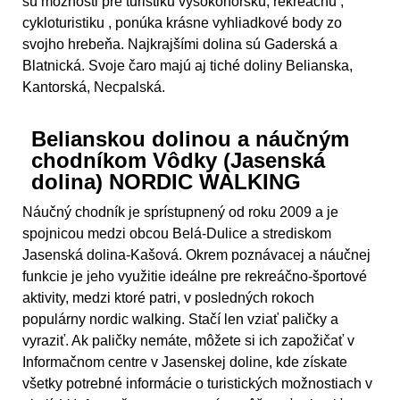
sú možnosti pre turistiku vysokohorskú, rekreáčnu ,
cykloturistiku , ponúka krásne vyhliadkové body zo
svojho hrebeňa. Najkrajšími dolina sú Gaderská a
Blatnická. Svoje čaro majú aj tiché doliny Belianska,
Kantorská, Necpalská.
Belianskou dolinou a náučným
chodníkom Vôdky (Jasenská
dolina) NORDIC WALKING
Náučný chodník je sprístupnený od roku 2009 a je
spojnicou medzi obcou Belá-Dulice a strediskom
Jasenská dolina-Kašová. Okrem poznávacej a náučnej
funkcie je jeho využitie ideálne pre rekreáčno-športové
aktivity, medzi ktoré patri, v posledných rokoch
populárny nordic walking. Stačí len vziať paličky a
vyraziť. Ak paličky nemáte, môžete si ich zapožičať v
Informačnom centre v Jasenskej doline, kde získate
všetky potrebné informácie o turistických možnostiach v