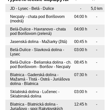
JD - Lysec - Belá - Dulice
-
5,0 km
Necpaly - chata pod Borišovom
04:00 h
-
(modrá)
Belá-Dulice - Havranovo - chata
04:00 h
-
pod Borišovom (zelená)
Jasenská dolina - Mažiarky (žltá)
00:45 h
-
Belá-Dulice - Slavková dolina -
03:00 h
-
Lysec
Belá-Dulice - Belianska dolina - ch.
08:45 h
-
pod Borišovom - Borišov - Necpaly
Blatnica - Gaderská dolina -
07:30 h
-
Mažarná - Tlstá - Ostrá - Juriášova
dolina - Blatnica
Sklabiská dolina - Lučenec -
03:00 h
-
Sklabinská dolina
Blatnica - Blatnická dolina -
12:45 h
-
Juriašovo - spoj Rakytovských