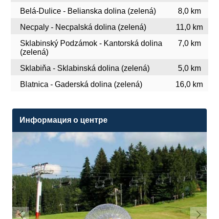
Belá-Dulice - Belianska dolina (zelená)
8,0 km
Necpaly - Necpalská dolina (zelená)
11,0 km
Sklabinský Podzámok - Kantorská dolina
7,0 km
(zelená)
Sklabiňa - Sklabinská dolina (zelená)
5,0 km
Blatnica - Gaderská dolina (zelená)
16,0 km
Информация о центре