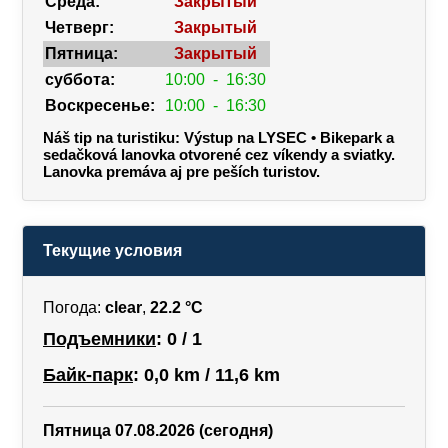
Среда:
Закрытый
Четверг:
Закрытый
Пятница:
Закрытый
суббота:
10:00
-
16:30
Воскресенье:
10:00
-
16:30
Náš tip na turistiku: Výstup na LYSEC • Bikepark a
sedačková lanovka otvorené cez víkendy a sviatky.
Lanovka premáva aj pre peších turistov.
Текущие условия
Погода:
clear
,
22.2 °C
Подъемники
: 0 / 1
Байк-парк
: 0,0 km / 11,6 km
Пятница 07.08.2026 (сегодня)