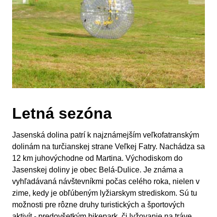
Letná sezóna
Jasenská dolina patrí k najznámejším veľkofatranským
dolinám na turčianskej strane Veľkej Fatry. Nachádza sa
12 km juhovýchodne od Martina. Východiskom do
Jasenskej doliny je obec Belá-Dulice. Je známa a
vyhľadávaná návštevníkmi počas celého roka, nielen v
zime, kedy je obľúbeným lyžiarskym strediskom. Sú tu
možnosti pre rôzne druhy turistických a športových
aktivít - predovšetkým bikepark, či lyžovanie na tráve.