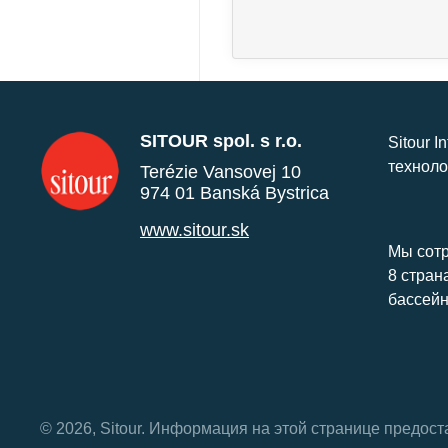
SITOUR spol. s r.o.
Sitour I
техноло
Terézie Vansovej 10
974 01 Banská Bystrica
www.sitour.sk
Мы сотр
8 стран
бассейн
© 2026, Sitour. Информация на этой странице предос