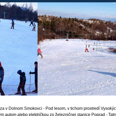
za v Dolnom Smokovci - Pod lesom, v tichom prostredí Vysokých
m autom alebo električkou zo železničnej stanice Poprad - Tatr