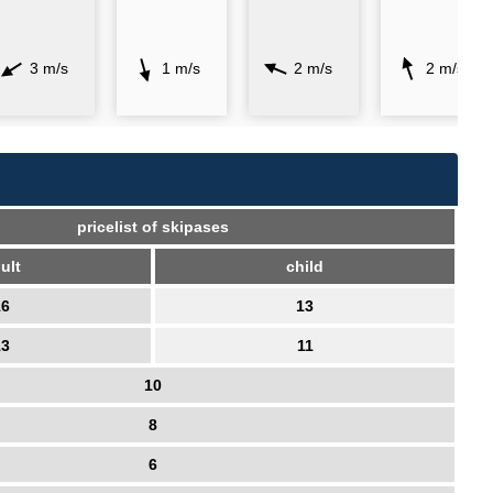
3 m/s
1 m/s
2 m/s
2 m/s
pricelist of skipases
ult
child
16
13
13
11
10
8
6