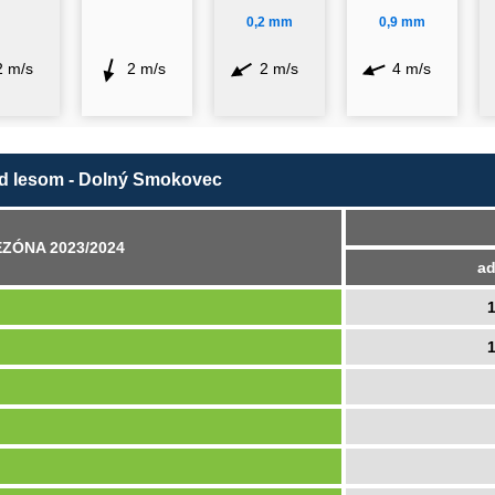
0,2 mm
0,9 mm
2 m/s
2 m/s
2 m/s
4 m/s
d lesom - Dolný Smokovec
ZÓNA 2023/2024
ad