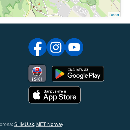
Leaflet
огода:
SHMU.sk
,
MET Norway