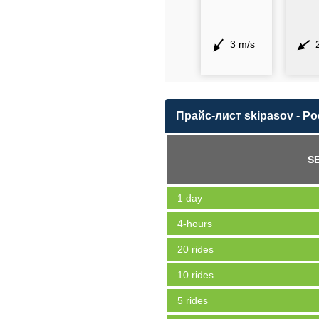
3 m/s
Прайс-лист skipasov - Po
SE
1 day
4-hours
20 rides
10 rides
5 rides