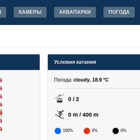
Ы
КАМЕРЫ
АКВАПАРКИ
ПОГОДА
Условия катания
Погода:
cloudy
,
18.9 °C
й
й
й
0 / 2
й
й
0 m / 400 m
й
й
100%
0%
0%