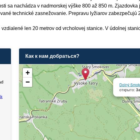
osti sa nachádza v nadmorskej výške 800 až 850 m. Zjazdovka je
dované technické zasnežovanie. Prepravu lyžiarov zabezpečujú 
vzdialené len 20 metrov od vrcholovej stanice. V údolnej stani
Как к нам добраться?
+
−
ad
Dolný Smok
открыто:
З
sk