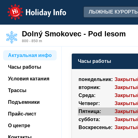
Holiday Info
ЛЫЖНЫЕ КУРОРТ
Dolný Smokovec - Pod lesom
800 - 850 m
Актуальная инфо
Часы работы
Часы работы
Условия катания
понедельник:
Закрыты
вторник:
Закрыты
Трассы
Среда:
Закрыты
Подъемники
Четверг:
Закрыты
Пятница:
Закрыты
Прайс-лист
суббота:
Закрыты
О центре
Воскресенье:
Закрыты
Контакты