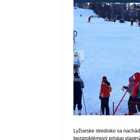
Lyžiarske stredisko sa nachád
bezproblémový prístup vlastný