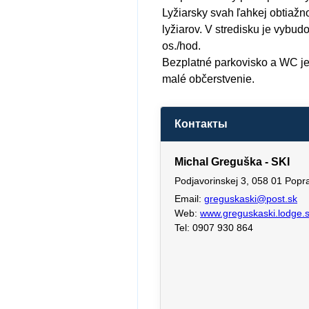
Lyžiarsky svah ľahkej obtiažn
lyžiarov. V stredisku je vybu
os./hod.
Bezplatné parkovisko a WC je 
malé občerstvenie.
Контакты
Michal Greguška - SKI
Podjavorinskej 3, 058 01 Popr
Email:
greguskaski@post.sk
Web:
www.greguskaski.lodge.
Tel: 0907 930 864