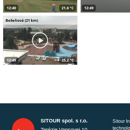
12:40
21,6 °C
12:49
Bešeňová (21 km)
12:49
25,2 °C
SITOUR spol. s r.o.
Sitour I
technolo
Terézie Vansovej 10