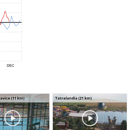
avice (11 km)
Tatralandia (21 km)