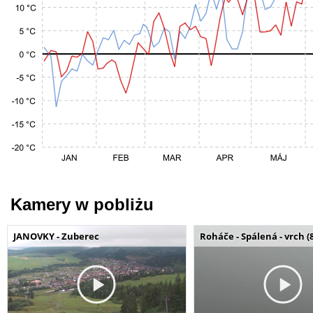
Kamery w pobliżu
JANOVKY - Zuberec
Roháče - Spálená - vrch (