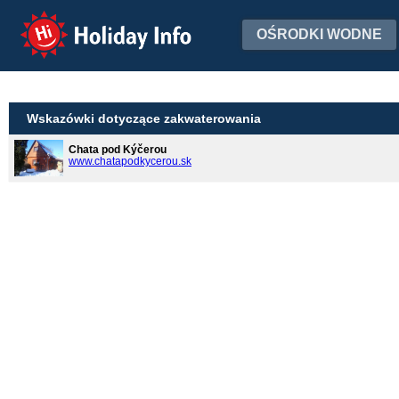
Holiday Info
OŚRODKI WODNE
Wskazówki dotyczące zakwaterowania
Chata pod Kýčerou
www.chatapodkycerou.sk