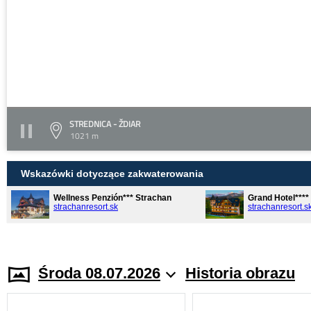
STREDNICA - ŽDIAR
1021 m
Wskazówki dotyczące zakwaterowania
Wellness Penzión*** Strachan
Grand Hotel***
strachanresort.sk
strachanresort.s
Środa 08.07.2026
Historia obrazu