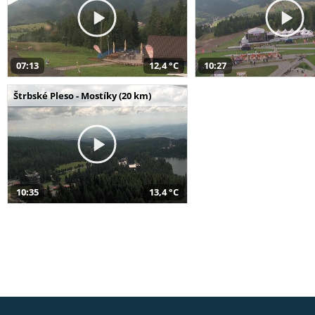
07:13
12,4 °C
10:27
Štrbské Pleso - Mostíky (20 km)
10:35
13,4 °C