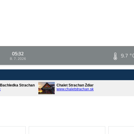
05:32
9.7 °
8. 7. 2026
* Bachledka Strachan
Chalet Strachan Ždiar
k
www.chaletstrachan.sk