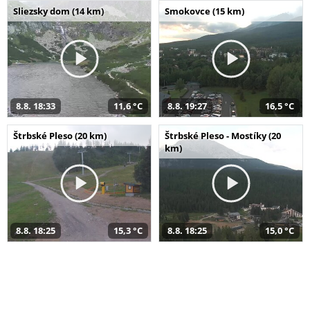
Sliezsky dom (14 km)
Smokovce (15 km)
8.8. 18:33
11,6 °C
8.8. 19:27
16,5 °C
Štrbské Pleso (20 km)
Štrbské Pleso - Mostíky (20
km)
8.8. 18:25
15,3 °C
8.8. 18:25
15,0 °C