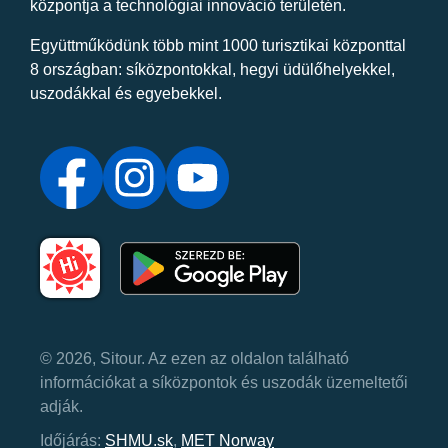
központja a technológiai innováció területén.
Együttműködünk több mint 1000 turisztikai központtal
8 országban: síközpontokkal, hegyi üdülőhelyekkel,
uszodákkal és egyebekkel.
© 2026, Sitour. Az ezen az oldalon található
információkat a síközpontok és uszodák üzemeltetői
adják.
Időjárás:
SHMU.sk
,
MET Norway