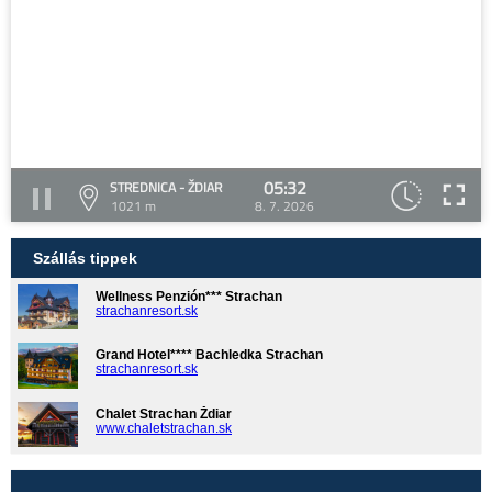
05:32
STREDNICA - ŽDIAR
1021 m
8. 7. 2026
Szállás tippek
Wellness Penzión*** Strachan
strachanresort.sk
Grand Hotel**** Bachledka Strachan
strachanresort.sk
Chalet Strachan Ždiar
www.chaletstrachan.sk