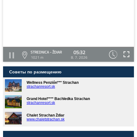
05:32
STREDNICA - ŽDIAR
1021 m
8. 7. 2026
Советы по размещению
Wellness Penzión*** Strachan
strachanresort.sk
Grand Hotel**** Bachledka Strachan
strachanresort.sk
Chalet Strachan Ždiar
www.chaletstrachan.sk