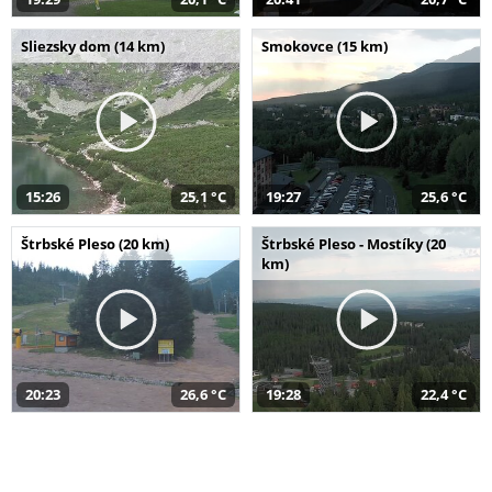
Sliezsky dom (14 km)
Smokovce (15 km)
15:26
25,1 °C
19:27
25,6 °C
Štrbské Pleso (20 km)
Štrbské Pleso - Mostíky (20
km)
20:23
26,6 °C
19:28
22,4 °C