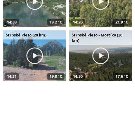
14:38
18,2 °C
14:26
21,9 °C
Štrbské Pleso (20 km)
Štrbské Pleso - Mostíky (20
km)
14:31
19,8 °C
14:30
17,6 °C