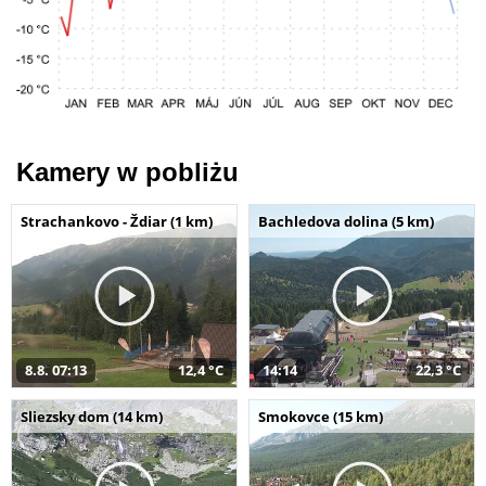
Kamery w pobliżu
Strachankovo - Ždiar (1 km)
Bachledova dolina (5 km)
8.8. 07:13
12,4 °C
14:14
22,3 °C
Sliezsky dom (14 km)
Smokovce (15 km)