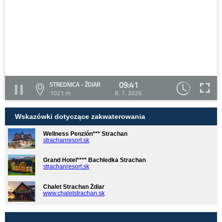
09:41
STREDNICA - ŽDIAR
1021 m
8. 7. 2026
Wskazówki dotyczące zakwaterowania
Wellness Penzión*** Strachan
strachanresort.sk
Grand Hotel**** Bachledka Strachan
strachanresort.sk
Chalet Strachan Ždiar
www.chaletstrachan.sk