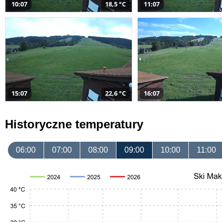
10:07
18,5 °C
11:07
15:07
22,6 °C
16:07
Historyczne temperatury
06:00
07:00
08:00
09:00
10:00
11:00