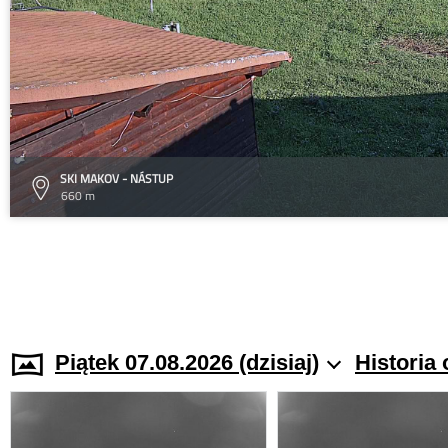
SKI MAKOV - NÁSTUP
660 m
Piątek 07.08.2026 (dzisiaj)
Historia