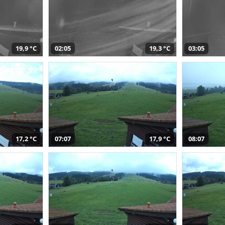
19,9 °C
02:05
19,3 °C
03:05
17,2 °C
07:07
17,9 °C
08:07