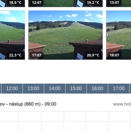
18,6 °C
12:07
19,2 °C
13:07
22,3 °C
17:07
20,9 °C
18:07
12:00
13:00
14:00
15:00
16:00
17:00