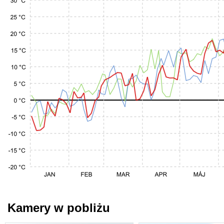
Kamery w pobliżu